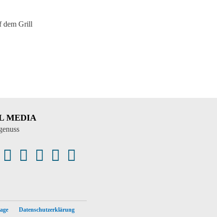
f dem Grill
L MEDIA





age
Datenschutzerklärung