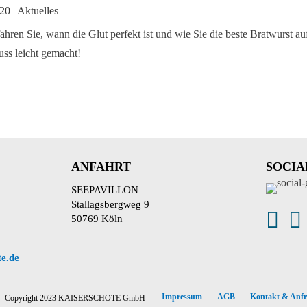
020
|
Aktuelles
fahren Sie, wann die Glut perfekt ist und wie Sie die beste Bratwurst au
uss leicht gemacht!
ANFAHRT
SOCIA
SEEPAVILLON
Stallagsbergweg 9


50769 Köln
te.de
Impressum
AGB
Kontakt & Anfr
Copyright 2023 KAISERSCHOTE GmbH