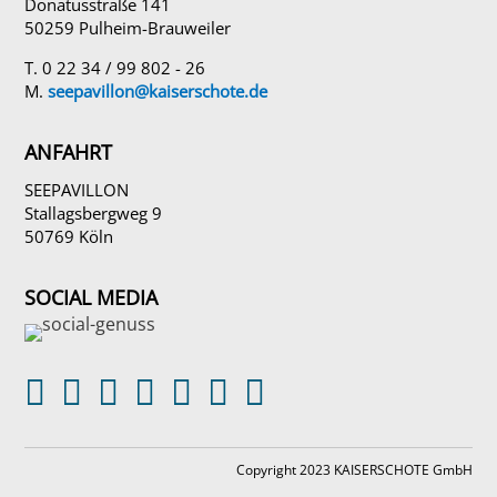
Donatusstraße 141
50259 Pulheim-Brauweiler
T. 0 22 34 / 99 802 - 26
M.
seepavillon@kaiserschote.de
ANFAHRT
SEEPAVILLON
Stallagsbergweg 9
50769 Köln
SOCIAL MEDIA







Copyright 2023 KAISERSCHOTE GmbH